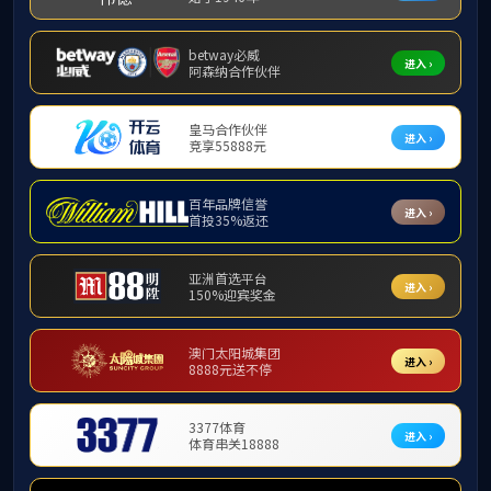
> Company：0755-84611586